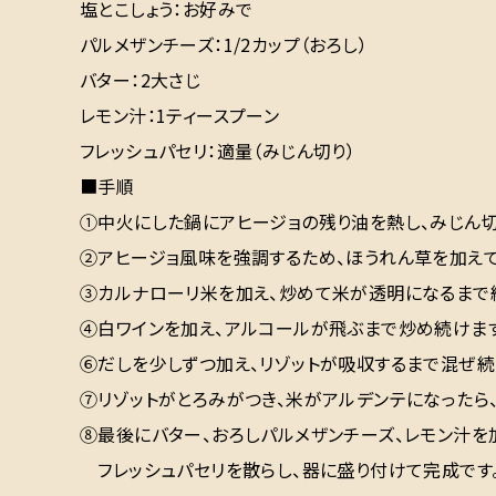
塩とこしょう：お好みで
パルメザンチーズ：1/2カップ（おろし）
バター：2大さじ
レモン汁：1ティースプーン
フレッシュパセリ：適量（みじん切り）
■手順
①中火にした鍋にアヒージョの残り油を熱し、みじん切
②アヒージョ風味を強調するため、ほうれん草を加えて
③カルナローリ米を加え、炒めて米が透明になるまで
④白ワインを加え、アルコールが飛ぶまで炒め続けます
⑥だしを少しずつ加え、リゾットが吸収するまで混ぜ続
⑦リゾットがとろみがつき、米がアルデンテになったら、
⑧最後にバター、おろしパルメザンチーズ、レモン汁を
フレッシュパセリを散らし、器に盛り付けて完成です